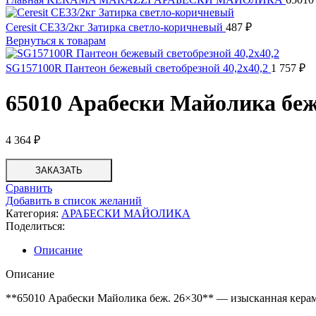
Ceresit CE33/2кг Затирка светло-коричневый
487
₽
Вернуться к товарам
SG157100R Пантеон бежевый светобрезной 40,2х40,2
1 757
₽
65010 Арабески Майолика беж
4 364
₽
ЗАКАЗАТЬ
Сравнить
Добавить в список желаний
Категория:
АРАБЕСКИ МАЙОЛИКА
Поделиться:
Описание
Описание
**65010 Арабески Майолика беж. 26×30** — изысканная керами