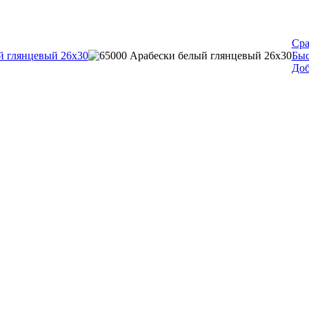
Сра
Быс
Доб