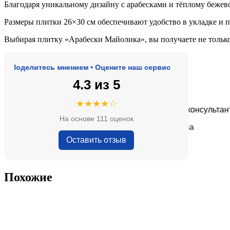
Благодаря уникальному дизайну с арабесками и тёплому бежево
Размеры плитки 26×30 см обеспечивают удобство в укладке и 
Выбирая плитку «Арабески Майолика», вы получаете не только
оделитесь мнением • Оцените наш сервис
4.3 из 5
★★★★★
★★★★☆
е, адекватные цены.
Очень приятные консультанты и 
На основе 111 оценок
— Анна Кобякова
Оставить отзыв
Похожие