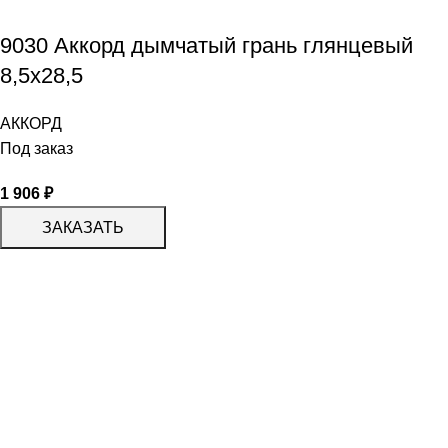
9030 Аккорд дымчатый грань глянцевый
8,5х28,5
АККОРД
Под заказ
1 906
₽
ЗАКАЗАТЬ
КАТАЛОГ
KERAMA MARAZZI
CERADIM
DELACORA
LAPARET
KERLIFE
GRACIA CERAMICA