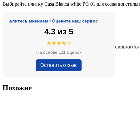
Выбирайте плитку Casa Blanca white PG 01 для создания стиль
елитесь мнением • Оцените наш сервис
4.3 из 5
★★★★★
★★★★☆
 адекватные цены.
Очень приятные консультанты и бо
На основе 111 оценок
— Анна Кобякова
Оставить отзыв
Похожие