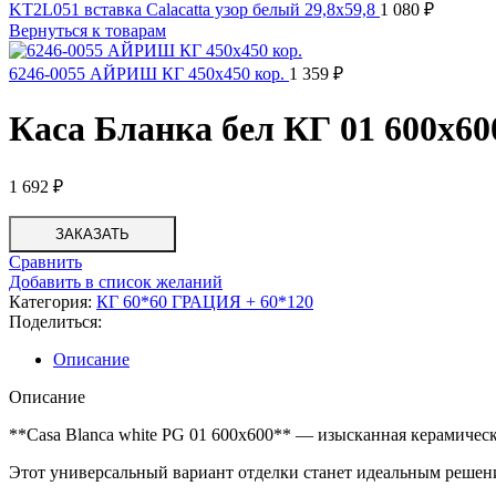
KT2L051 вставка Calacatta узор белый 29,8x59,8
1 080
₽
Вернуться к товарам
6246-0055 АЙРИШ КГ 450x450 кор.
1 359
₽
Каса Бланка бел КГ 01 600х60
1 692
₽
ЗАКАЗАТЬ
Сравнить
Добавить в список желаний
Категория:
КГ 60*60 ГРАЦИЯ + 60*120
Поделиться:
Описание
Описание
**Casa Blanca white PG 01 600х600** — изысканная керамическа
Этот универсальный вариант отделки станет идеальным решени