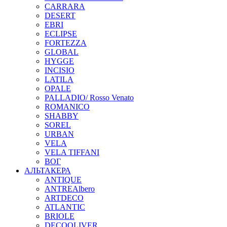
CARRARA
DESERT
EBRI
ECLIPSE
FORTEZZA
GLOBAL
HYGGE
INCISIO
LATILA
OPALE
PALLADIO/ Rosso Venato
ROMANICO
SHABBY
SOREL
URBAN
VELA
VELA TIFFANI
ВОГ
АЛЬТАКЕРА
ANTIQUE
ANTREAlbero
ARTDECO
ATLANTIC
BRIOLE
DECOOLIVER