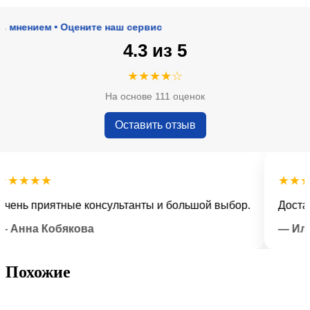
нием • Оцените наш сервис
4.3 из 5
★★★★☆
На основе 111 оценок
Оставить отзыв
★★★
★★★★
ь приятные консультанты и большой выбор.
Доставка 
на Кобякова
— Илья Л
Похожие