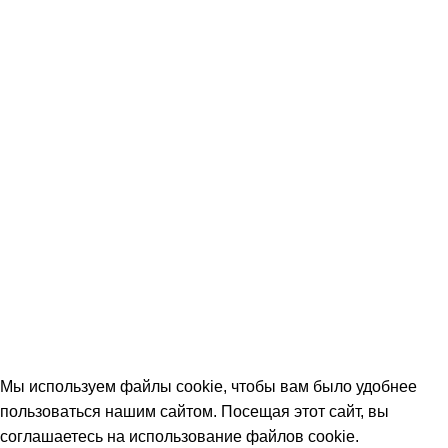
Оплата и доставка
Вопрос-ответ (FAQ)
Контакты
КОНТАКТЫ
+7 (906) 657-33-54
+7 (991) 350-29-42
Тамбов, Пятницкая ул., 18 (этаж 2)
keramika68@mail.ru
работаем с 09:00 до 18:00
© 2026 Центр керамической плитки
Мы используем файлы cookie, чтобы вам было удобнее
пользоваться нашим сайтом. Посещая этот сайт, вы
соглашаетесь на использование файлов cookie.