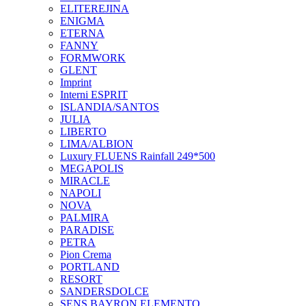
ELITEREJINA
ENIGMA
ETERNA
FANNY
FORMWORK
GLENT
Imprint
Interni ESPRIT
ISLANDIA/SANTOS
JULIA
LIBERTO
LIMA/ALBION
Luxury FLUENS Rainfall 249*500
MEGAPOLIS
MIRACLE
NAPOLI
NOVA
PALMIRA
PARADISE
PETRA
Pion Crema
PORTLAND
RESORT
SANDERSDOLCE
SENS BAYRON ELEMENTO