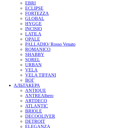
EBRI
ECLIPSE
FORTEZZA
GLOBAL
HYGGE
INCISIO
LATILA
OPALE
PALLADIO/ Rosso Venato
ROMANICO
SHABBY
SOREL
URBAN
VELA
VELA TIFFANI
ВОГ
АЛЬТАКЕРА
ANTIQUE
ANTREAlbero
ARTDECO
ATLANTIC
BRIOLE
DECOOLIVER
DETROIT
ELEGANZA