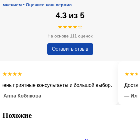
ием • Оцените наш сервис
4.3 из 5
★★★★☆
На основе 111 оценок
Оставить отзыв
★★★
★★★★★
 приятные консультанты и большой выбор.
Доставка в
на Кобякова
— Илья Л
Похожие