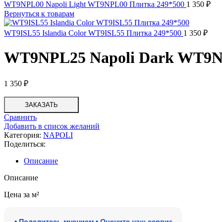
WT9NPL00 Napoli Light WT9NPL00 Плитка 249*500
1 350
₽
Вернуться к товарам
WT9ISL55 Islandia Color WT9ISL55 Плитка 249*500
1 350
₽
WT9NPL25 Napoli Dark WT9N
1 350
₽
ЗАКАЗАТЬ
Сравнить
Добавить в список желаний
Категория:
NAPOLI
Поделиться:
Описание
Описание
Цена за м²
 Поделитесь мнением • Оцените наш сервис