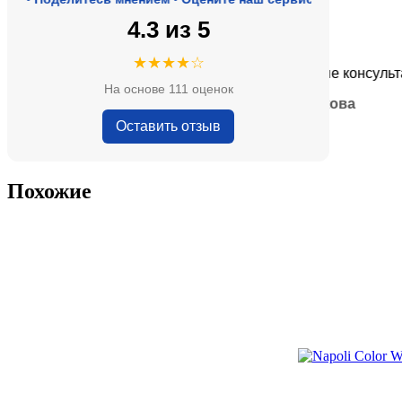
4.3 из 5
★★★★★
★★★★☆
оде, адекватные цены.
Очень приятные консультанты 
На основе 111 оценок
— Анна Кобякова
Оставить отзыв
Похожие