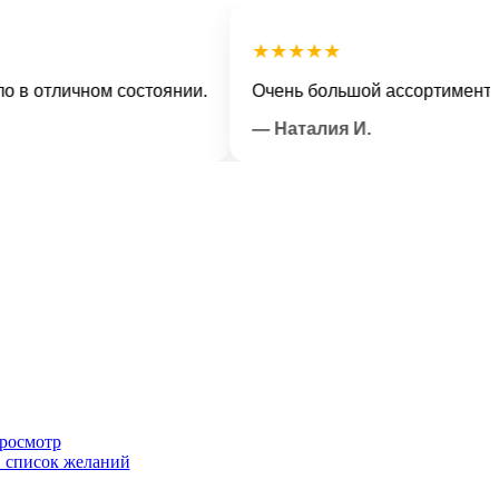
★★★★★
тличном состоянии.
Очень большой ассортимент и веж
— Наталия И.
росмотр
в список желаний