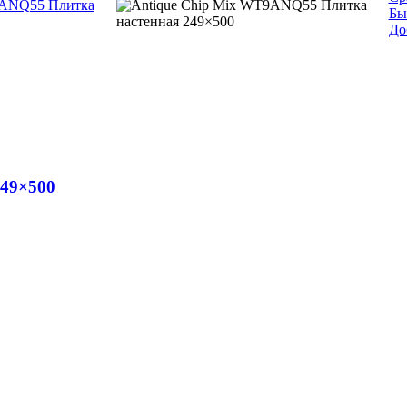
Бы
До
249×500