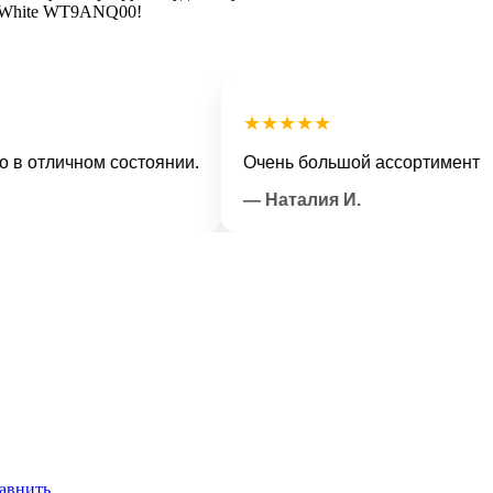
ue White WT9ANQ00!
★★★★★
личном состоянии.
Очень большой ассортимент и вежл
— Наталия И.
авнить