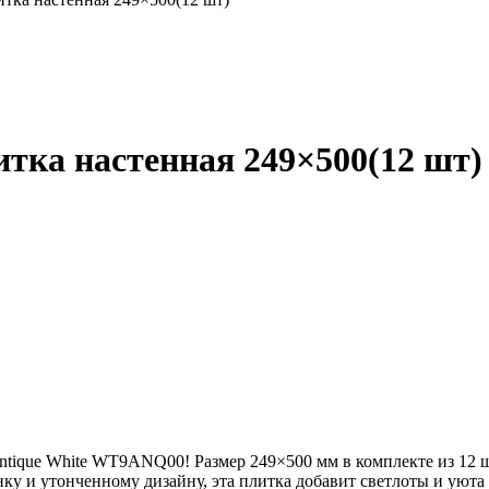
тка настенная 249×500(12 шт)
Antique White WT9ANQ00! Размер 249×500 мм в комплекте из 12 
у и утонченному дизайну, эта плитка добавит светлоты и уюта 