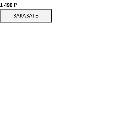
1 490
₽
ЗАКАЗАТЬ
КАТАЛОГ
KERAMA MARAZZI
CERADIM
DELACORA
LAPARET
KERLIFE
GRACIA CERAMICA
КАТАЛОГ
БЕРЕЗАКЕРАМИКА
АЛЬТАКЕРА
АЗОРИ
PROGRES СТУПЕНИ
PARADYZ