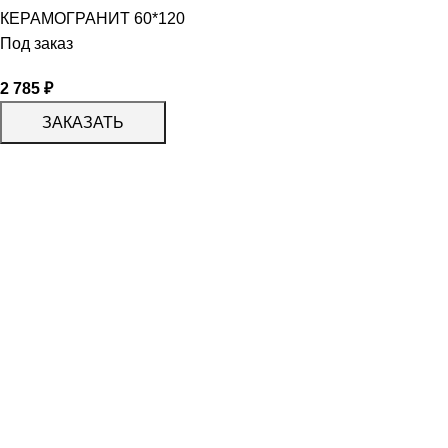
КЕРАМОГРАНИТ 60*120
Под заказ
2 785
₽
ЗАКАЗАТЬ
КАТАЛОГ
KERAMA MARAZZI
CERADIM
DELACORA
LAPARET
KERLIFE
GRACIA CERAMICA
КАТАЛОГ
БЕРЕЗАКЕРАМИКА
АЛЬТАКЕРА