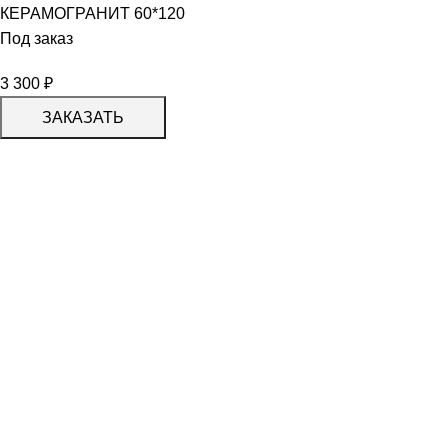
КЕРАМОГРАНИТ 60*120
Под заказ
3 300
₽
ЗАКАЗАТЬ
КАТАЛОГ
KERAMA MARAZZI
CERADIM
DELACORA
LAPARET
KERLIFE
GRACIA CERAMICA
КАТАЛОГ
БЕРЕЗАКЕРАМИКА
АЛЬТАКЕРА