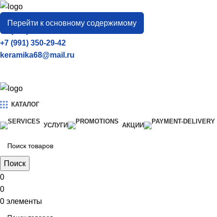
город
Тамбов
Перейти к основному содержимому
+7 (906) 657-33-54
+7 (991) 350-29-42
keramika68@mail.ru
КАТАЛОГ
УСЛУГИ
АКЦИИ
Поиск
0
0
0
элементы