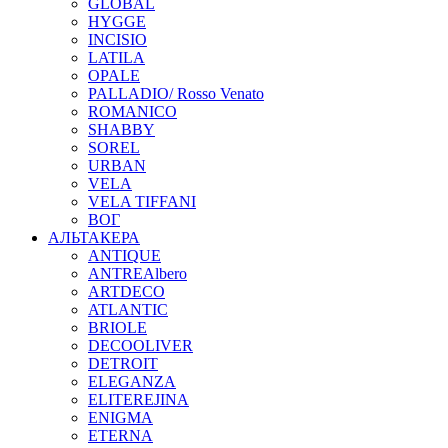
GLOBAL
HYGGE
INCISIO
LATILA
OPALE
PALLADIO/ Rosso Venato
ROMANICO
SHABBY
SOREL
URBAN
VELA
VELA TIFFANI
ВОГ
АЛЬТАКЕРА
ANTIQUE
ANTREAlbero
ARTDECO
ATLANTIC
BRIOLE
DECOOLIVER
DETROIT
ELEGANZA
ELITEREJINA
ENIGMA
ETERNA