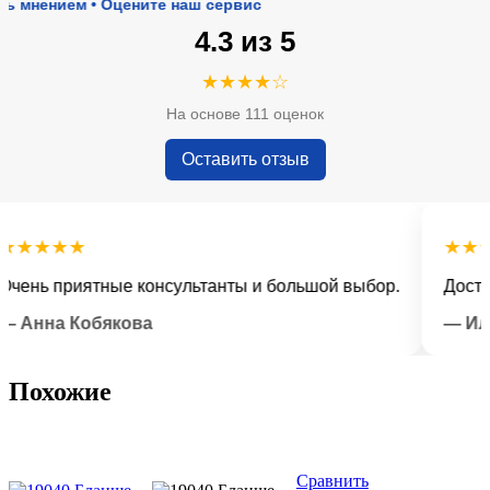
нием • Оцените наш сервис
4.3 из 5
★★★★☆
На основе 111 оценок
Оставить отзыв
★★★
★★★★
ь приятные консультанты и большой выбор.
Доставка 
нна Кобякова
— Илья 
Похожие
Сравнить