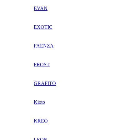
EVAN
EXOTIC
FAENZA
FROST
GRAFITO
Kioto
KREO
LEON