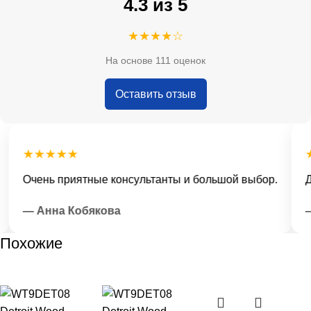
4.3 из 5
★★★★☆
На основе 111 оценок
Оставить отзыв
★★★★★
★
Очень приятные консультанты и большой выбор.
До
— Анна Кобякова
—
Похожие