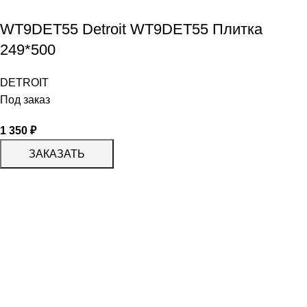
WT9DET55 Detroit WT9DET55 Плитка
249*500
DETROIT
Под заказ
1 350
₽
ЗАКАЗАТЬ
КАТАЛОГ
KERAMA MARAZZI
CERADIM
DELACORA
LAPARET
KERLIFE
GRACIA CERAMICA